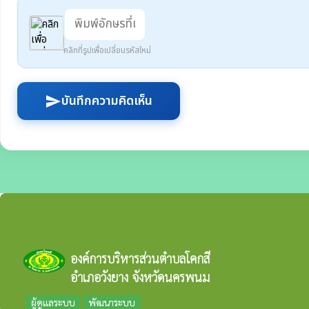
คลิกที่รูปเพื่อเปลี่ยนรหัสใหม่
บันทึกความคิดเห็น
send
องค์การบริหารส่วนตำบลโคกสี
อำเภอวังยาง จังหวัดนครพนม
ผู้ดูแลระบบ
พัฒนาระบบ