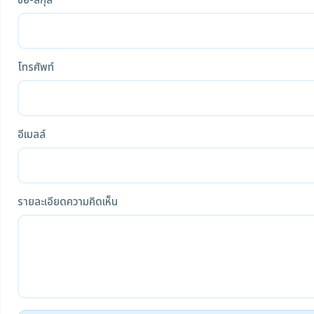
ชื่อ-สกุล
โทรศัพท์
อีเมลล์
รายละเอียดความคิดเห็น