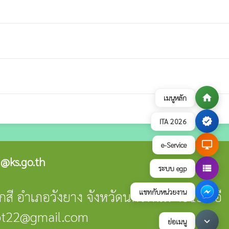
home
เมนูหลัก
verified
ITA 2026
desktop_windows
e-Service
@ks.go.th
view_list
ระบบ egp
แชทกับหน่วยงาน
คกสี อำเภอวังยาง จังหวัดนครพนม 48130 อี
obt22@gmail.com
keyboard_arrow_down
ย่อเมนู