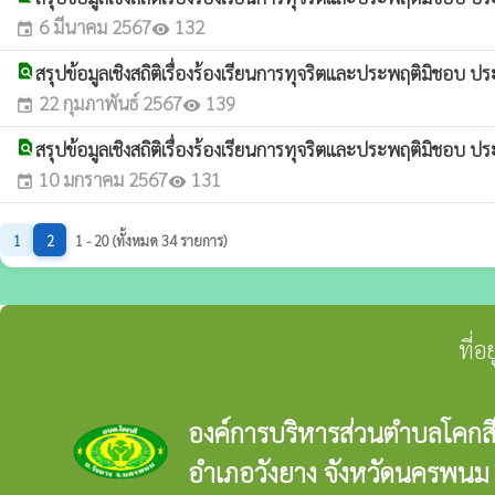
6 มีนาคม 2567
132
event
visibility
find_in_page
สรุปข้อมูลเชิงสถิติเรื่องร้องเรียนการทุจริตและประพฤติมิชอบ
22 กุมภาพันธ์ 2567
139
event
visibility
find_in_page
สรุปข้อมูลเชิงสถิติเรื่องร้องเรียนการทุจริตและประพฤติมิชอบ 
10 มกราคม 2567
131
event
visibility
1
2
1 - 20 (ทั้งหมด 34 รายการ)
ที่
องค์การบริหารส่วนตำบลโคกส
อำเภอวังยาง จังหวัดนครพนม