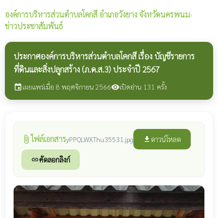
องค์การบริหารส่วนตำบลโคกสี
อำเภอวังยาง จังหวัดนครพนม
›
ข่าวประชาสัมพันธ์
ประกาศองค์การบริหารส่วนตำบลโคกสี เรื่อง บัญชีรายการ
ที่ดินและสิ่งปลูกสร้าง (ภ.ด.ส.3) ประจำปี 2567
เผยแพร่เมื่อ 8 พฤศจิกายน 2566
เปิดอ่าน 131 ครั้ง
event
visibility
ไฟล์เอกสาร
attach_file
ดาวน์โหลด
yPPQLWXThu35531.jpg
file_download
คัดลอกลิงก์
link