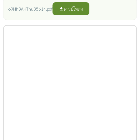
ดาวน์โหลด
o9Hh3AHThu35614.pdf
file_download