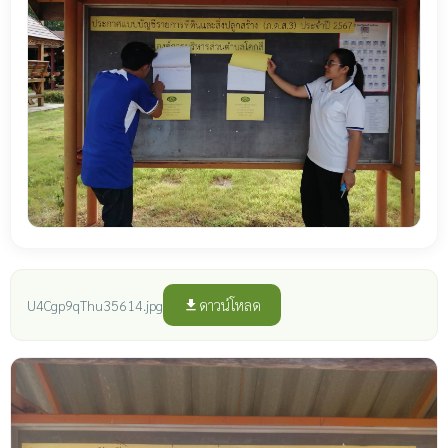
ดาวน์โหลด
U4Cgp9qThu35614.jpg
file_download