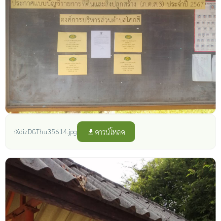
ดาวน์โหลด
rXdizDGThu35614.jpg
file_download