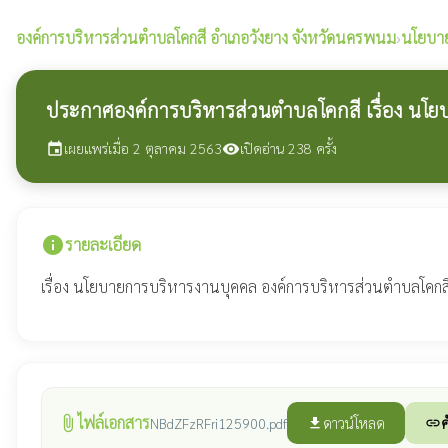
องค์การบริหารส่วนตำบลโคกสี
อำเภอวังยาง จังหวัดนครพนม
›
นโยบา
ประกาศองค์การบริหารส่วนตำบลโคกสี เรื่อง นโ
เผยแพร่เมื่อ 2 ตุลาคม 2563
เปิดอ่าน 238 ครั้ง
event
visibility
info
รายละเอียด
เรื่อง นโยบายการบริหารงานบุคคล องค์การบริหารส่วนตำบลโค
ไฟล์เอกสาร
attach_file
ดาวน์โหลด
ค
NBdZFzRFri125900.pdf
file_download
link